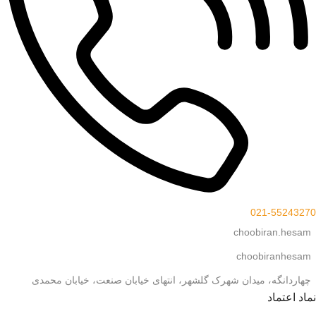
021-55243270
choobiran.hesam
choobiranhesam
چهاردانگه، میدان شهرک گلشهر، انتهای خیابان صنعت، خیابان محمدی
نماد اعتماد