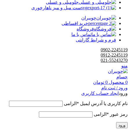
جلومبلی و عسلی
ست مبل و میز ناهارخوری
چوبیران
خرید اقساطی
فروشگاه
تماس با ما
فرم و شرایط گارانتی
0902-2245119
0912-2245119
021-55243270
منو
0
محصول
0
تومان
ورود / ثبت نام
ورود
ایجاد حساب کاربری
نام کاربری یا آدرس ایمیل
*
الزامی
رمز عبور
*
الزامی
ورود