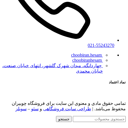
021-55243270
choobiran.hesam
choobiranhesam
چهاردانگه، میدان شهرک گلشهر، انتهای خیابان صنعت،
خیابان محمدی
نماد اعتماد
تمامی حقوق مادی و معنوی این سایت برای فروشگاه چوبیران
محفوظ ‌می‌باشد. |
طراحی سایت فروشگاهی
و
سئو
–
سوبلز
جستجو