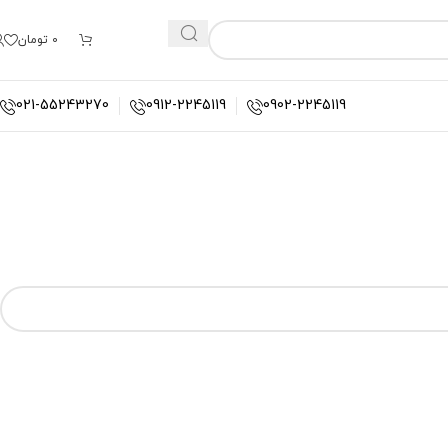
0
تومان
021-55243270
0912-2245119
0902-2245119