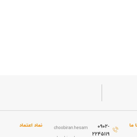
 ما
نماد اعتماد
0902-
choobiran.hesam
2245119