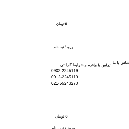
0
تومان
ورود / ثبت نام
فرم و شرایط گارانتی
تماس با ما
0902-2245119
0912-2245119
021-55243270
0
تومان
ورود / ثبت نام