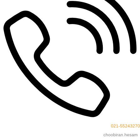
021-55243270
choobiran.hesam