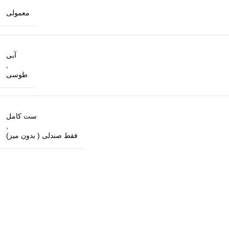
معمولی
آبی
,
طوسی
ست کامل
,
فقط صندلی ( بدون میز)