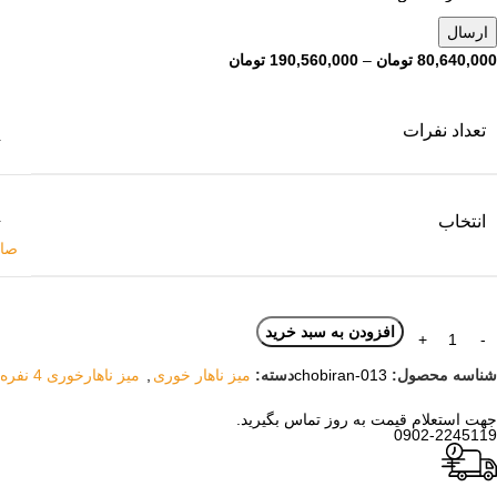
80,640,000
تومان
–
190,560,000
تومان
تعداد نفرات
انتخاب
صا
افزودن به سبد خرید
شناسه محصول:
chobiran-013
دسته:
میز ناهار خوری
,
میز ناهارخوری 4 نفره
جهت استعلام قیمت به روز تماس بگیرید.
0902-2245119