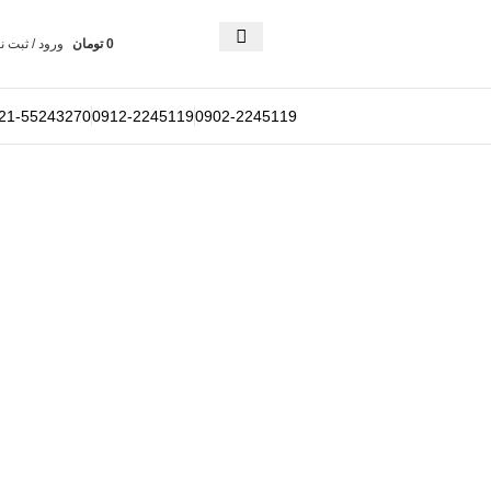
0
تومان
ورود / ثبت ن
21-55243270
0912-2245119
0902-2245119