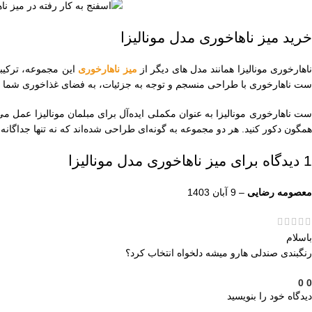
خرید میز ناهاخوری مدل مونالیزا
اهارخوری مونالیزا همانند مدل های دیگر از
میز ناهارخوری
این مجموعه، ترکیبی
ست ناهارخوری با طراحی منسجم و توجه به جزئیات، به فضای غذاخوری شما شخ
ست ناهارخوری مونالیزا به عنوان مکملی ایده‌آل برای مبلمان مونالیزا عمل م
همگون دکور کنید. هر دو مجموعه به گونه‌ای طراحی شده‌اند که نه تنها جداگانه ز
1 دیدگاه برای
میز ناهاخوری مدل مونالیزا
معصومه رضایی
–
9 آبان 1403
باسلام
رنگبندی صندلی هارو میشه دلخواه انتخاب کرد؟
0
0
دیدگاه خود را بنویسید