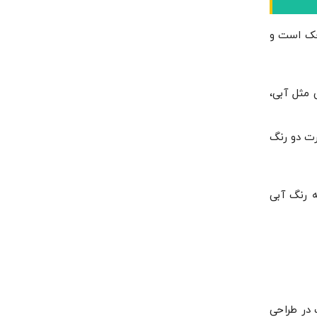
چک است و
 مثل آبی،
رت دو رنگ
ه رنگ آبی
 در طراحی