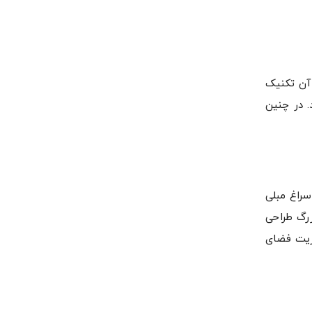
 آن تکنیک
. در چنین
سراغ مبلی
زرگ طراحی
یریت فضای