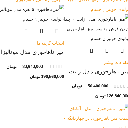
انتخاب گزینه ها
میز ناهاخوری مدل مونالیزا
طلاعات بیشتر
80,640,000
تومان
–
یز ناهارخوری مدل ژانت
190,560,000
تومان
50,400,000
تومان
–
126,840,00
تومان