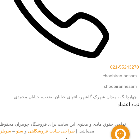
021-55243270
choobiran.hesam
choobiranhesam
چهاردانگه، میدان شهرک گلشهر، انتهای خیابان صنعت، خیابان محمدی
نماد اعتماد
تمامی حقوق مادی و معنوی این سایت برای فروشگاه چوبیران محفوظ
‌می‌باشد. |
طراحی سایت فروشگاهی
و
سئو
–
سوبلز