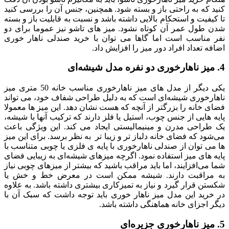
کنید که به راحتی باز و بسته شود. همچنین، جنس آن را بررسی کنید
تا کیفیت و استحکام بالایی داشته باشد و نسبت به قابلیت باز و بسته
شدن طول عمر آن کوتاه نشود. میز های تاشو نیز عموما برای دو
نفر مناسب است اما گاها می توان با خرید صندلی ناهار خوری
اضافه تعداد افراد دور میز را افزایش داد.
4. میز ناهارخوری دو نفره مدل شیشه‌ای
یکی دیگر از مدل های میز ناهارخوری مناسب خانه 50 متری میز
ناهارخوری شیشه‌ای است که به دلیل طراحی شفاف خود، می‌ تواند
فضای خانه را بزرگتر از آنچه که هست نشان دهد. این میز ها معمولا
پایه‌ هایی از جنس چوب، استیل یا فلز دارند که ترکیب آنها با شیشه،
یک طراحی مدرن و مینیمالیستی ایجاد می‌ کند. این ویژگی باعث
می‌شود که فضای خانه دلباز تر و زیبا تر به نظر برسد. برای این میز
ها می توان از صندلی ناهارخوری با پایه ی فلزی یا چوبی متناسب با
پایه های میز استفاده نمود. اگرچه میزهای شیشه‌ای به زیبایی فضای
شما می‌افزایند، اما باید مراقب باشید که بیشتر از میزهای چوبی نیاز
به مراقبت دارند. شیشه ممکن است در معرض خط و خش یا
شکستن قرار گیرد و نیاز به تمیزکاری بیشتری داشته باشد. به علاوه
در خرید این مدل میز ناهار خوری باید توجه داشت که سبک آن با
دیگر اجزای خانه هماهنگی داشته باشد.
5. میز ناهارخوری جزیره‌ای