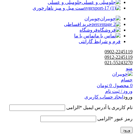
جلومبلی و عسلی
ست مبل و میز ناهارخوری
چوبیران
خرید اقساطی
فروشگاه
تماس با ما
فرم و شرایط گارانتی
0902-2245119
0912-2245119
021-55243270
منو
0
محصول
0
تومان
ورود / ثبت نام
ورود
ایجاد حساب کاربری
نام کاربری یا آدرس ایمیل
*
الزامی
رمز عبور
*
الزامی
ورود