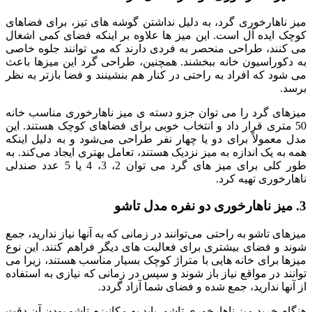
میز ناهارخوری گرد، به دلیل نداشتن گوشه‌ های تیز، برای فضاهای
کوچک ایده‌ آل است. این میز ها علاوه بر اینکه فضای کمی اشغال
می‌ کنند، طراحی منحصر به فردی دارند که می‌ توانند جلوه خاصی
به دکوراسیون خانه ببخشند. همچنین، طراحی گرد این میزها باعث
می‌ شود که افراد به راحتی در کنار هم بنشینند و فضا بازتر به نظر
برسد.
میزهای گرد را می توان جزو دسته ی میز ناهارخوری مناسب خانه
50 متری قرار داد و انتخاب خوبی برای فضاهای کوچک هستند. این
مدل معمولاً برای دو یا چهار نفر طراحی می‌شود و به دلیل اینکه
همه به یک اندازه به میز نزدیک هستند، تعامل بهتری ایجاد می‌کند. به
طور کلی برای میز های گرد می توان 2، 3، 4 یا 5 عدد صندلی
ناهارخوری تهیه کرد.
3. میز ناهارخوری دو نفره مدل تاشو
میزهای تاشو به راحتی می‌توانند در زمانی که به آنها نیاز ندارید، جمع
شوند و فضای بیشتری برای فعالیت‌ های دیگر فراهم کنند. این نوع
میزها برای خانه‌ هایی با متراژ کوچک بسیار مناسب هستند، زیرا می‌
توانند در مواقع نیاز باز شوند و سپس در زمانی که نیازی به استفاده
از آنها ندارید، جمع شده و فضای شما آزاد گردد.
هنگام خرید میز ناهارخوری تاشو، باید به مکانیزم تاشو بودن آن دقت