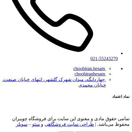
021-55243270
choobiran.hesam
choobiranhesam
چهاردانگه، میدان شهرک گلشهر، انتهای خیابان صنعت،
خیابان محمدی
نماد اعتماد
تمامی حقوق مادی و معنوی این سایت برای فروشگاه چوبیران
محفوظ ‌می‌باشد. |
طراحی سایت فروشگاهی
و
سئو
–
سوبلز