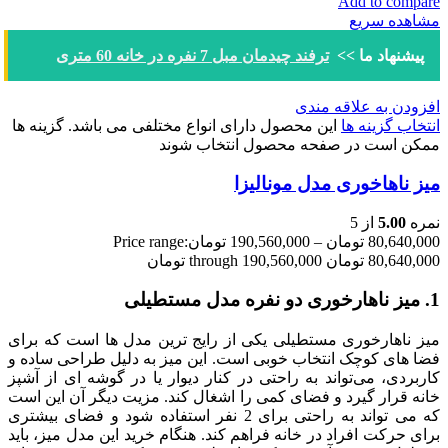
Add to compare
مشاهده سریع
پیشنهاد ما >>
ترفند چیدمان مبل 7 نفره در خانه‌ 60 متری
افزودن به علاقه مندی
انتخاب گزینه ها
این محصول دارای انواع مختلفی می باشد. گزینه ها
ممکن است در صفحه محصول انتخاب شوند
میز ناهاخوری مدل مونالیزا
نمره
5.00
از 5
80,640,000
تومان
–
190,560,000
تومان
Price range:
80,640,000 تومان through 190,560,000 تومان
1. میز ناهارخوری دو نفره مدل مستطیلی
میز ناهارخوری مستطیلی یکی از رایج‌ ترین مدل‌ ها است که برای
فضا های کوچک انتخاب خوبی است. این میز به دلیل طراحی ساده و
کاربردی، می‌تواند به راحتی در کنار دیوار یا در گوشه‌ ای از آشپز
خانه قرار گیرد و فضای کمی را اشغال کند. مزیت دیگر آن این است
که می‌ تواند به راحتی برای 2 نفر استفاده شود و فضای بیشتری
برای حرکت افراد در خانه فراهم کند. هنگام خرید این مدل میز، باید