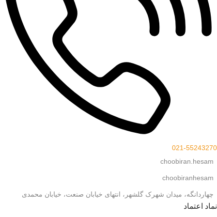
021-55243270
choobiran.hesam
choobiranhesam
چهاردانگه، میدان شهرک گلشهر، انتهای خیابان صنعت، خیابان محمدی
نماد اعتماد