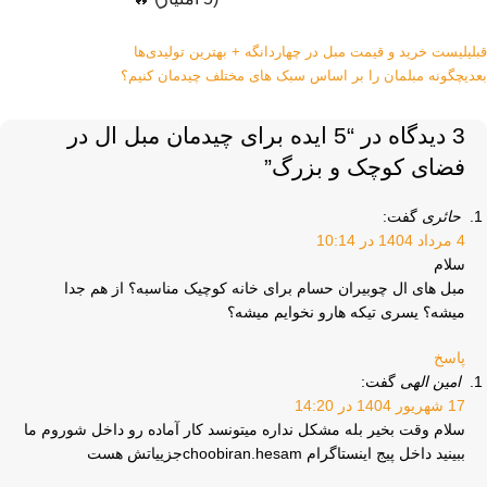
قبلی
لیست خرید و قیمت مبل در چهاردانگه + بهترین تولیدی‌ها
بعدی
چگونه مبلمان را بر اساس سبک های مختلف چیدمان کنیم؟
3 دیدگاه در “
5 ایده برای چیدمان مبل‌ ال در
فضای کوچک و بزرگ
”
حائری
گفت:
4 مرداد 1404 در 10:14
سلام
مبل های ال چوبیران حسام برای خانه کوچیک مناسبه؟ از هم جدا
میشه؟ یسری تیکه هارو نخوایم میشه؟
پاسخ
امین الهی
گفت:
17 شهریور 1404 در 14:20
سلام وقت بخیر بله مشکل نداره میتونسد کار آماده رو داخل شوروم ما
ببینید داخل پیج اینستاگرام choobiran.hesamجزییاتش هست