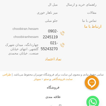
راهنمای خرید و ارسال
مبل ال
مقالات
میز ناهار خوری
تماس با ما
جلو مبلی
ارتباط با ما
choobiran.hesam
0902-
choobiranhesam
2245119
021-
چهاردانگه، میدان شهرک
55243270
گلشهر، انتهای خیابان
صنعت، خیابان محمدی
نماد اعتماد
تمامی حقوق مادی و معنوی این سایت برای فروشگاه چوبیران محفوظ ‌می‌باشد. |
طراحی
سایت فروشگاهی
و
سئو
–
سوبلز
فروشگاه
علاقه مندی
0